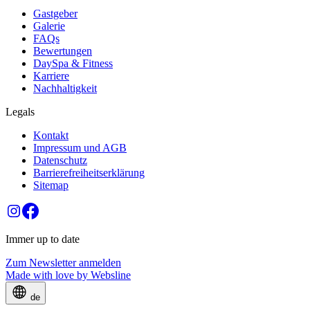
Gastgeber
Galerie
FAQs
Bewertungen
DaySpa & Fitness
Karriere
Nachhaltigkeit
Legals
Kontakt
Impressum und AGB
Datenschutz
Barrierefreiheitserklärung
Sitemap
Immer up to date
Zum Newsletter
anmelden
Made with love by
Websline
de